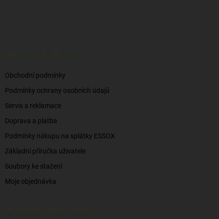
Z
á
p
a
t
í
INFORMACE PRO VÁS
Obchodní podmínky
Podmínky ochrany osobních údajů
Servis a reklamace
Doprava a platba
Podmínky nákupu na splátky ESSOX
Základní příručka uživatele
Soubory ke stažení
Moje objednávka
ODEBÍRAT NEWSLETTER