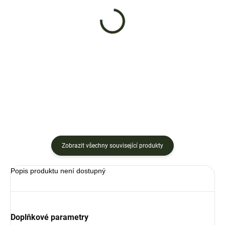
NA DOTAZ
NA DOTAZ
Zahradní traktor Toro
Zahradní traktor Starjet
17,5 HP
18 HP
44 990 Kč
47 990 Kč
Detail
Detail
Zobrazit všechny související produkty
Popis produktu není dostupný
Doplňkové parametry