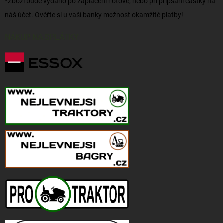
*Zboží bude vydáno po zaplacení hotově, nebo při připsání částky na
náš účet. Ověřte si u vaší banky možnost okamžité platby!
NÁKUP NA SPLÁTKY