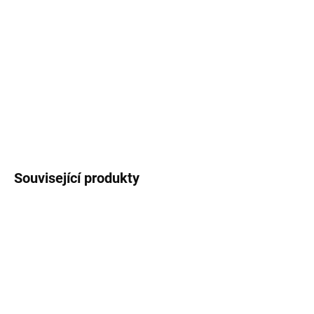
Rádi Vám poskytneme servis na tento typ traktoru a
zajistíme náhradní díly.
JEZDÍME I NA SLOVENSKO
Cena je včetně 21% DPH!
Není možnost odpočtu!
ZEPTAT SE
Související produkty
ZDARMA