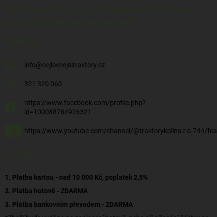
Vložte svůj e-mail a my vám budeme zasílat informace o
nových produktech na našem e-shopu.
KONTAKT
info
@
nejlevnejsitraktory.cz
321 320 060
https://www.facebook.com/profile.php?
id=100088784926321
https://www.youtube.com/channel/@traktorykolins.r.o.744/fea
PLATBY
1. Platba kartou - nad 10 000 Kč, poplatek 2,5%
2. Platba hotově - ZDARMA
3. Platba bankovním převodem - ZDARMA