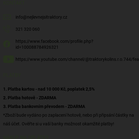
KONTAKT
info
@
nejlevnejsitraktory.cz
321 320 060
https://www.facebook.com/profile.php?
id=100088784926321
https://www.youtube.com/channel/@traktorykolins.r.o.744/fea
PLATBY
1. Platba kartou - nad 10 000 Kč, poplatek 2,5%
2. Platba hotově - ZDARMA
3. Platba bankovním převodem - ZDARMA
*Zboží bude vydáno po zaplacení hotově, nebo při připsání částky na
náš účet. Ověřte si u vaší banky možnost okamžité platby!
NÁKUP NA SPLÁTKY