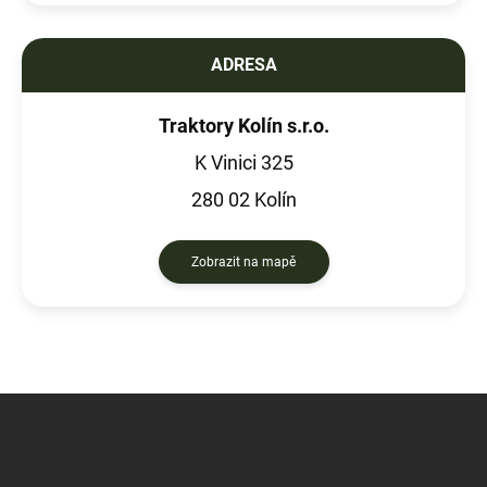
ADRESA
Traktory Kolín s.r.o.
K Vinici 325
280 02 Kolín
Zobrazit na mapě
Z
á
p
a