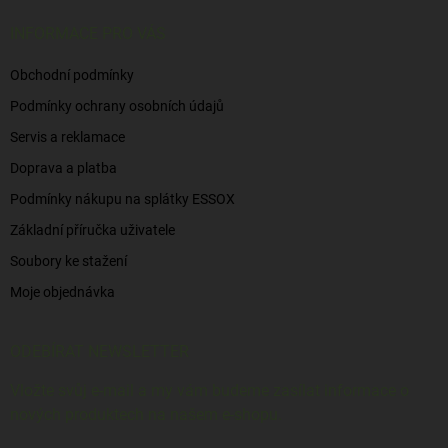
t
í
INFORMACE PRO VÁS
Obchodní podmínky
Podmínky ochrany osobních údajů
Servis a reklamace
Doprava a platba
Podmínky nákupu na splátky ESSOX
Základní příručka uživatele
Soubory ke stažení
Moje objednávka
ODEBÍRAT NEWSLETTER
Vložte svůj e-mail a my vám budeme zasílat informace o
nových produktech na našem e-shopu.