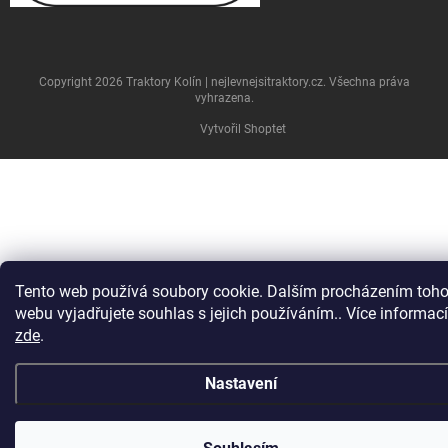
Copyright 2026
Traktory Kolín | nejlevnejsitraktory.cz
. Všechna práva
vyhrazena.
Vytvořil Shoptet
Tento web používá soubory cookie. Dalším procházením toho
webu vyjadřujete souhlas s jejich používáním.. Více informací
zde
.
Nastavení
U nových traktorů je doprava po ČR ZDARMA. U ostatních
individuálně, dle nabídky. Rozvážíme po celém ČESKU a