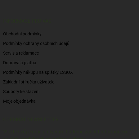
p
a
t
í
INFORMACE PRO VÁS
Obchodní podmínky
Podmínky ochrany osobních údajů
Servis a reklamace
Doprava a platba
Podmínky nákupu na splátky ESSOX
Základní příručka uživatele
Soubory ke stažení
Moje objednávka
ODEBÍRAT NEWSLETTER
Vložte svůj e-mail a my vám budeme zasílat informace o