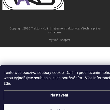
Copyright 2026
Traktory Kolín | nejlevnejsitraktory.cz
. Všechna práva
vyhrazena.
Vytvořil Shoptet
Tento web používá soubory cookie. Dalším procházením toho
webu vyjadřujete souhlas s jejich používáním.. Více informací
zde
.
Nastavení
U nových traktorů je doprava po ČR ZDARMA. U ostatních
individuálně, dle nabídky. Rozvážíme po celém ČESKU a