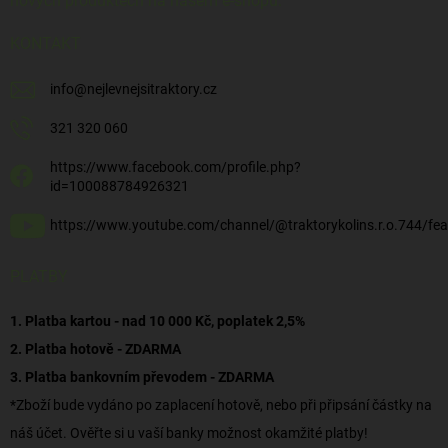
nových produktech na našem e-shopu.
KONTAKT
info
@
nejlevnejsitraktory.cz
321 320 060
https://www.facebook.com/profile.php?
id=100088784926321
https://www.youtube.com/channel/@traktorykolins.r.o.744/fea
PLATBY
1. Platba kartou - nad 10 000 Kč, poplatek 2,5%
2. Platba hotově - ZDARMA
3. Platba bankovním převodem - ZDARMA
*Zboží bude vydáno po zaplacení hotově, nebo při připsání částky na
náš účet. Ověřte si u vaší banky možnost okamžité platby!