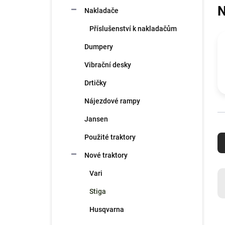
n
N
Nakladače
í
p
Příslušenství k nakladačům
a
n
Dumpery
e
Vibrační desky
l
Drtičky
Nájezdové rampy
Jansen
Ř
a
Použité traktory
z
Nové traktory
e
n
Vari
í
Stiga
p
r
Husqvarna
V
o
ý