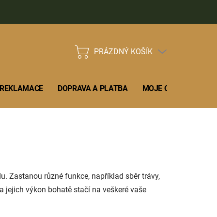
na splátky ESSOX
Základní příručka uživatele
Soubory ke stažen
PRÁZDNÝ KOŠÍK
NÁKUPNÍ
KOŠÍK
A REKLAMACE
DOPRAVA A PLATBA
MOJE OBJEDNÁVKA
. Zastanou různé funkce, například sběr trávy,
 jejich výkon bohatě stačí na veškeré vaše