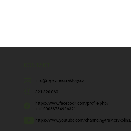
KONTAKT
info
@
nejlevnejsitraktory.cz
321 320 060
https://www.facebook.com/profile.php?
id=100088784926321
https://www.youtube.com/channel/@traktorykolins.