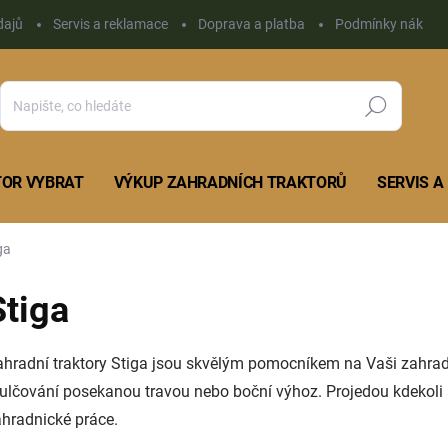
dajů
Servis a reklamace
Doprava a platba
Podmínky nákupu 
Hledat
TOR VYBRAT
VÝKUP ZAHRADNÍCH TRAKTORŮ
SERVIS 
ga
Stiga
hradní traktory Stiga jsou skvělým pomocníkem na Vaši zahradu
lčování posekanou travou nebo boční výhoz. Projedou kdekoli a
hradnické práce.