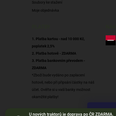
Soubory ke stažení
Moje objednávka
PLATBY
NÁK
1. Platba kartou - nad 10 000 Kč,
poplatek 2,5%
2. Platba hotově - ZDARMA
3. Platba bankovním převodem -
ZDARMA
*Zboží bude vydáno po zaplacení
hotově, nebo při připsání částky na náš
účet. Ověřte si u vaší banky možnost
okamžité platby!
Tento web p
U nových traktorů je doprava po ČR ZDARMA.