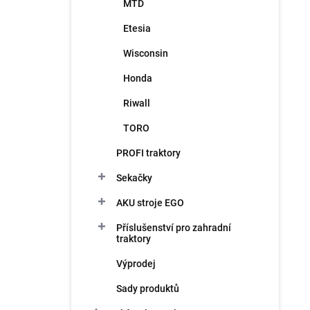
d
MTD
p
u
i
Etesia
k
s
t
Wisconsin
p
ů
r
Honda
o
Riwall
d
u
TORO
k
t
PROFI traktory
ů
Sekačky
AKU stroje EGO
Příslušenství pro zahradní
traktory
Výprodej
Sady produktů