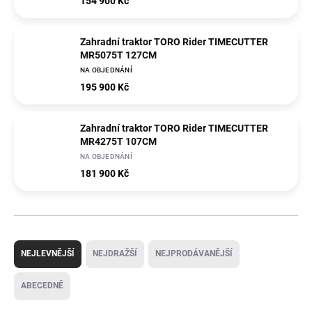
154 900 Kč
Zahradní traktor TORO Rider TIMECUTTER
MR5075T 127CM
NA OBJEDNÁNÍ
195 900 Kč
Zahradní traktor TORO Rider TIMECUTTER
MR4275T 107CM
NA OBJEDNÁNÍ
181 900 Kč
Ř
a
NEJLEVNĚJŠÍ
NEJDRAŽŠÍ
NEJPRODÁVANĚJŠÍ
z
e
ABECEDNĚ
n