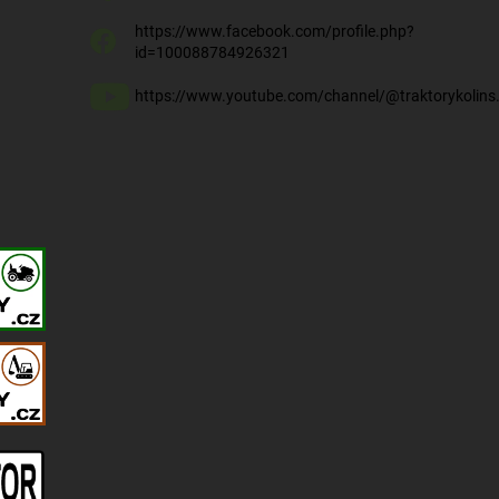
https://www.facebook.com/profile.php?
id=100088784926321
https://www.youtube.com/channel/@traktorykolins.