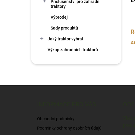
E
Příslušenství pro zahradní
traktory
Výprodej
Sady produktů
R
Jaký traktor vybrat
z
Výkup zahradních traktorů
Z
á
p
INFORMACE PRO VÁS
ODE
a
t
Vložt
Obchodní podmínky
í
produ
Podmínky ochrany osobních údajů