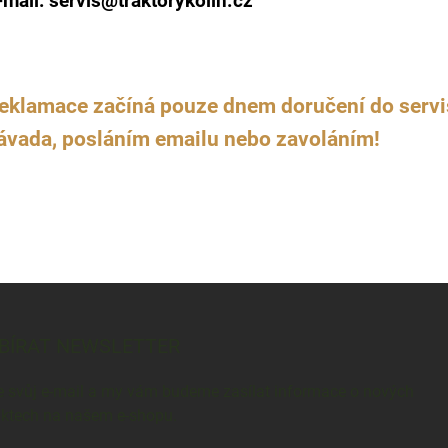
-mail: servis@traktorykolin.cz
eklamace začíná pouze dnem doručení do servis
ávada, posláním emailu nebo zavoláním!
BÍRAT NEWSLETTER
e svůj e-mail a my vám budeme zasílat informace o nových
ktech na našem e-shopu.