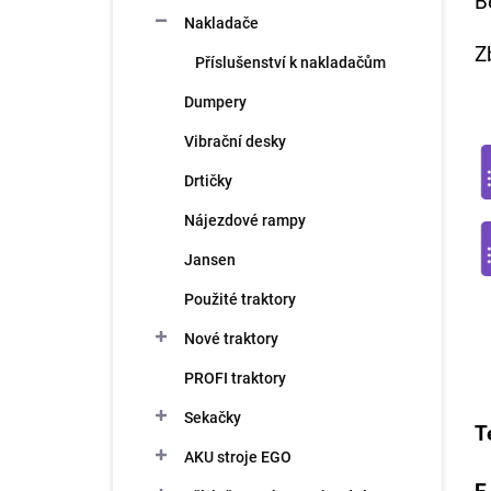
B
n
Nakladače
í
p
Z
Příslušenství k nakladačům
a
n
Dumpery
e
Vibrační desky
l
Drtičky
Nájezdové rampy
Jansen
Použité traktory
Nové traktory
PROFI traktory
Sekačky
T
AKU stroje EGO