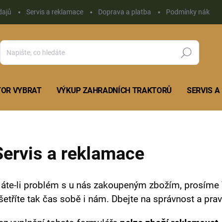
dajů
Servis a reklamace
Doprava a platba
Podmínky nákupu 
Hledat
TOR VYBRAT
VÝKUP ZAHRADNÍCH TRAKTORŮ
SERVIS 
Servis a reklamace
áte-li problém s u nás zakoupeným zbožím, prosíme Vá
šetříte tak čas sobě i nám. Dbejte na správnost a pra