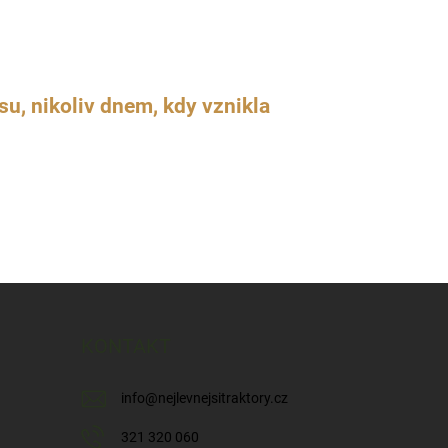
u, nikoliv dnem, kdy vznikla
KONTAKT
info
@
nejlevnejsitraktory.cz
321 320 060