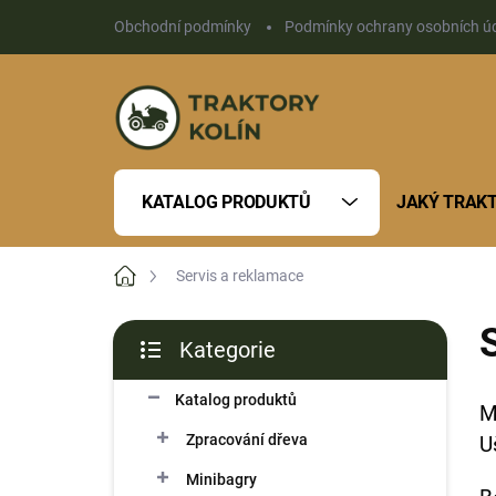
Přejít
Obchodní podmínky
Podmínky ochrany osobních ú
na
obsah
KATALOG PRODUKTŮ
JAKÝ TRAK
Domů
Servis a reklamace
P
Kategorie
o
Přeskočit
s
kategorie
Katalog produktů
t
M
r
Zpracování dřeva
U
a
n
Minibagry