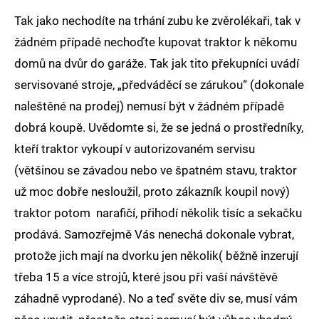
Tak jako nechodíte na trhání zubu ke zvěrolékaři, tak v
žádném případě nechoďte kupovat traktor k někomu
domů na dvůr do garáže. Tak jak tito překupníci uvádí
servisované stroje, „předváděcí se zárukou“ (dokonale
naleštěné na prodej) nemusí být v žádném případě
dobrá koupě. Uvědomte si, že se jedná o prostředníky,
kteří traktor vykoupí v autorizovaném servisu
(většinou se závadou nebo ve špatném stavu, traktor
už moc dobře nesloužil, proto zákazník koupil nový)
traktor potom narafičí, přihodí několik tisíc a sekačku
prodává. Samozřejmě Vás nenechá dokonale vybrat,
protože jich mají na dvorku jen několik( běžně inzerují
třeba 15 a více strojů, které jsou při vaší návštěvě
záhadně vyprodané). No a teď světe div se, musí vám