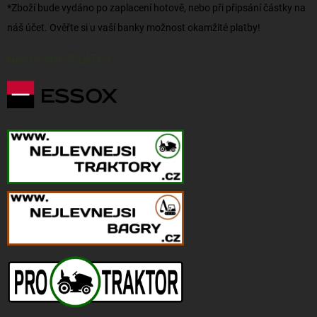
*Zboží bude vydáno po zaplacení hotově, nebo při připsání částky na
náš účet. Ověřte si u vaší banky možnost okamžité platby!
NÁKUP NA SPLÁTKY