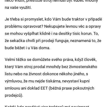
něco vnutit, přestože stroj nemusí být vůbec vhodný
na vaše využití.
Je třeba si promyslet, kdo Vám bude traktor v případě
problému opravovat? Nekupujete levnou věc a opravy
se mohou vyšplhat klidně i na desítky tisíc korun. To,
že sekačka chvíli při prodeji funguje, neznamená to, že
bude běžet i u Vás doma.
Velmi těžko se domůžete svého práva, když člověk,
který Vám stroj prodal mnohdy bez živnostenského
listu nebo na živnost dokonce někoho jiného, s
výmluvou, že mu nejde tiskárna, nevystaví kupní
smlouvu ani doklad EET (běžná praxe pokoutných
prodejců).