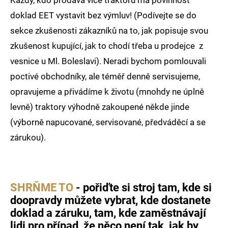
Každý, kdo prodává více traktorů má povinnost
doklad EET vystavit bez výmluv! (Podívejte se do
sekce zkušenosti zákazníků na to, jak popisuje svou
zkušenost kupující, jak to chodí třeba u prodejce z
vesnice u Ml. Boleslavi). Neradi bychom pomlouvali
poctivé obchodníky, ale téměř denně servisujeme,
opravujeme a přivádíme k životu (mnohdy ne úplně
levně) traktory výhodně zakoupené někde jinde
(výborně napucované, servisované, předváděcí a se
zárukou).
SHRŇME TO
- pořiďte si stroj tam, kde si
doopravdy můžete vybrat, kde dostanete
doklad a záruku, tam, kde zaměstnávají
lidi pro případ, že něco není tak, jak by