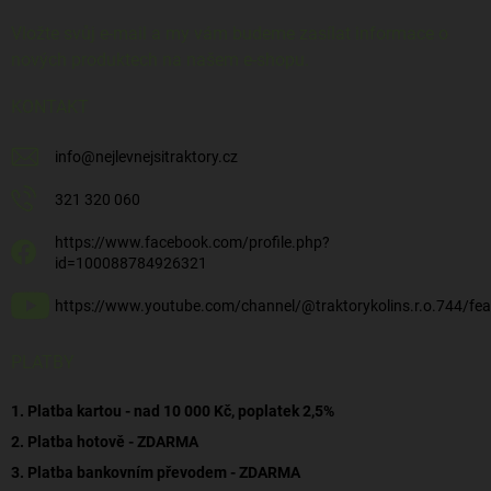
Vložte svůj e-mail a my vám budeme zasílat informace o
nových produktech na našem e-shopu.
KONTAKT
info
@
nejlevnejsitraktory.cz
321 320 060
https://www.facebook.com/profile.php?
id=100088784926321
https://www.youtube.com/channel/@traktorykolins.r.o.744/fea
PLATBY
1. Platba kartou - nad 10 000 Kč, poplatek 2,5%
2. Platba hotově - ZDARMA
3. Platba bankovním převodem - ZDARMA