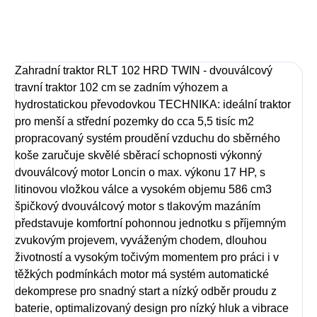
ZEPTAT SE
Zahradní traktor RLT 102 HRD TWIN - dvouválcový
travní traktor 102 cm se zadním výhozem a
hydrostatickou převodovkou TECHNIKA: ideální traktor
pro menší a střední pozemky do cca 5,5 tisíc m2
propracovaný systém proudění vzduchu do sběrného
koše zaručuje skvělé sběrací schopnosti výkonný
dvouválcový motor Loncin o max. výkonu 17 HP, s
litinovou vložkou válce a vysokém objemu 586 cm3
špičkový dvouválcový motor s tlakovým mazáním
představuje komfortní pohonnou jednotku s příjemným
zvukovým projevem, vyváženým chodem, dlouhou
životností a vysokým točivým momentem pro práci i v
těžkých podmínkách motor má systém automatické
dekomprese pro snadný start a nízký odběr proudu z
baterie, optimalizovaný design pro nízký hluk a vibrace