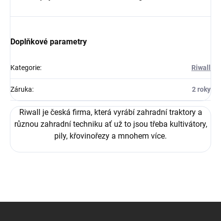
Doplňkové parametry
Kategorie
:
Riwall
Záruka
:
2 roky
Riwall je česká firma, která vyrábí zahradní traktory a
různou zahradní techniku ať už to jsou třeba kultivátory,
pily, křovinořezy a mnohem více.
Z
á