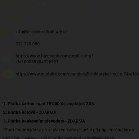
nových produktech na našem e-shopu.
KONTAKT
info
@
nejlevnejsitraktory.cz
321 320 060
https://www.facebook.com/profile.php?
id=100088784926321
https://www.youtube.com/channel/@traktorykolins.r.o.744/fea
PLATBY
1. Platba kartou - nad 10 000 Kč, poplatek 2,5%
2. Platba hotově - ZDARMA
3. Platba bankovním převodem - ZDARMA
*Zboží bude vydáno po zaplacení hotově, nebo při připsání částky na
náš účet. Ověřte si u vaší banky možnost okamžité platby!