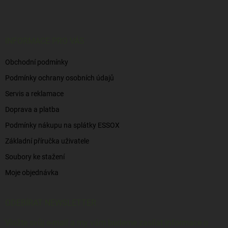
p
a
t
í
INFORMACE PRO VÁS
Obchodní podmínky
Podmínky ochrany osobních údajů
Servis a reklamace
Doprava a platba
Podmínky nákupu na splátky ESSOX
Základní příručka uživatele
Soubory ke stažení
Moje objednávka
ODEBÍRAT NEWSLETTER
Vložte svůj e-mail a my vám budeme zasílat informace o