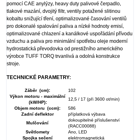
pomocí CAE anylýzy, heavy duty palivové čerpadlo,
tlakové mazání, dvojitý filtr, ventily potažené slitinou
kobaltu snižující tření, optimalizované časování ventilů
pro dokonalé spalování paliva a nízké hodnoty emisí,
optimalizované chlazení a kanálkové uspořádání přívodu
vzduchu a paliva pro minimální spotřebu oleje moderní
hydrostatická převodovka od prestižního amerického
výrobce TUFF TORQ trvanlivá a odolná konstrukce
stroje.
TECHNICKÉ PARAMETRY:
Záběr (cm):
102
Výkon motoru - maximální
12,5 / 17 (při 3600 ot/min)
(kW/HP):
Objem motoru (ccm):
586
Zadní deflektor
příplatková výbava
dokoupitelné příslušenství
Mulčování
(RACC00088)
Světlomety
Ano, LED
Spojka sečení
elektromagnetická