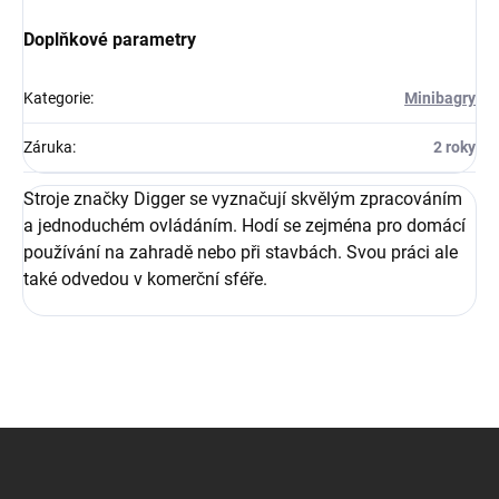
Doplňkové parametry
Kategorie
:
Minibagry
Záruka
:
2 roky
Stroje značky Digger se vyznačují skvělým zpracováním
a jednoduchém ovládáním. Hodí se zejména pro domácí
používání na zahradě nebo při stavbách. Svou práci ale
také odvedou v komerční sféře.
Z
á
p