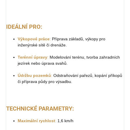
IDEÁLNÍ PRO:
Výkopové práce
:
Příprava základů, výkopy pro
inženýrské sítě či drenáže.
Terénní úpravy
:
Modelování terénu, tvorba zahradních
jezírek nebo úprava svahů.
Údržbu pozemků
:
Odstraňování pařezů, kopání příkopů
či příprava půdy pro výsadbu.
TECHNICKÉ PARAMETRY:
Maximální rychlost
:
1,6 km/h