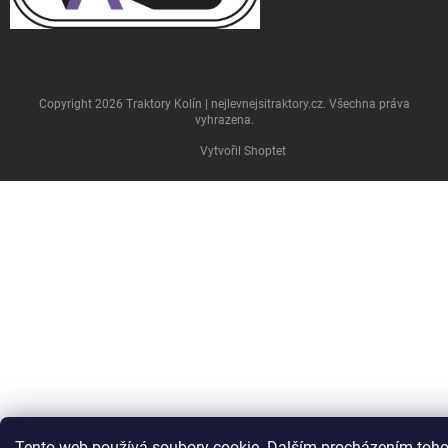
Copyright 2026
Traktory Kolín | nejlevnejsitraktory.cz
. Všechna práva
vyhrazena.
Vytvořil Shoptet
Tento web používá soubory cookie. Dalším procházením toho