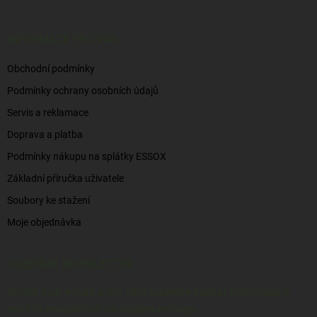
a
t
í
INFORMACE PRO VÁS
Obchodní podmínky
Podmínky ochrany osobních údajů
Servis a reklamace
Doprava a platba
Podmínky nákupu na splátky ESSOX
Základní příručka uživatele
Soubory ke stažení
Moje objednávka
ODEBÍRAT NEWSLETTER
Vložte svůj e-mail a my vám budeme zasílat informace o
nových produktech na našem e-shopu.