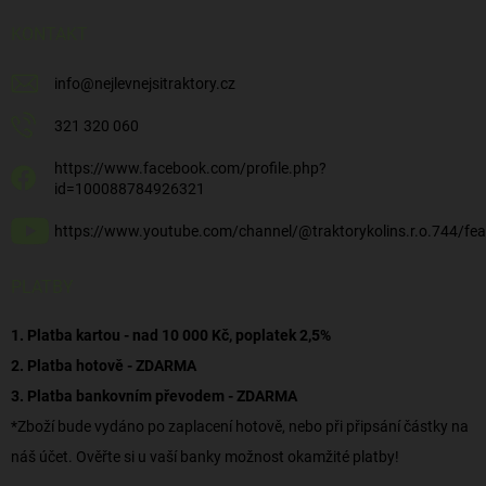
KONTAKT
info
@
nejlevnejsitraktory.cz
321 320 060
https://www.facebook.com/profile.php?
id=100088784926321
https://www.youtube.com/channel/@traktorykolins.r.o.744/fea
PLATBY
1. Platba kartou - nad 10 000 Kč, poplatek 2,5%
2. Platba hotově - ZDARMA
3. Platba bankovním převodem - ZDARMA
*Zboží bude vydáno po zaplacení hotově, nebo při připsání částky na
náš účet. Ověřte si u vaší banky možnost okamžité platby!