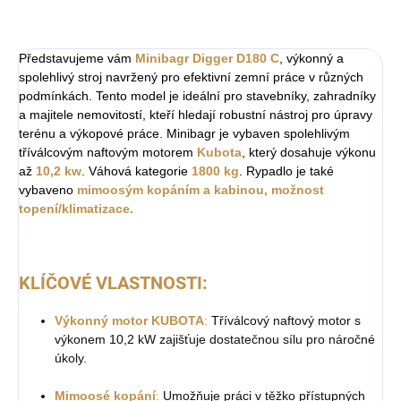
ZEPTAT SE
Představujeme vám
Minibagr Digger D180 C
, výkonný a
spolehlivý stroj navržený pro efektivní zemní práce v různých
podmínkách. Tento model je ideální pro stavebníky, zahradníky
a majitele nemovitostí, kteří hledají robustní nástroj pro úpravy
terénu a výkopové práce. Minibagr je vybaven spolehlivým
tříválcovým naftovým motorem
Kubota
, který dosahuje výkonu
až
10,2 kw
. Váhová kategorie
1800 kg
. Rypadlo je také
vybaveno
mimoosým kopáním a kabinou, možnost
topení/klimatizace.
KLÍČOVÉ VLASTNOSTI:
Výkonný motor KUBOTA
:
Tříválcový naftový motor s
výkonem 10,2 kW zajišťuje dostatečnou sílu pro náročné
úkoly.
Mimoosé kopání
:
Umožňuje práci v těžko přístupných