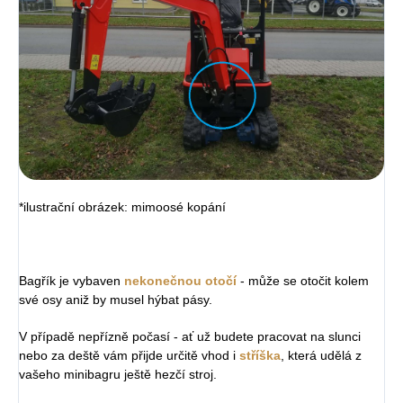
*ilustrační obrázek: mimoosé kopání
Bagřík je vybaven
nekonečnou otočí
- může se otočit kolem
své osy aniž by musel hýbat pásy.
V případě nepřízně počasí - ať už budete pracovat na slunci
nebo za deště vám přijde určitě vhod i
stříška
, která udělá z
vašeho minibagru ještě hezčí stroj.