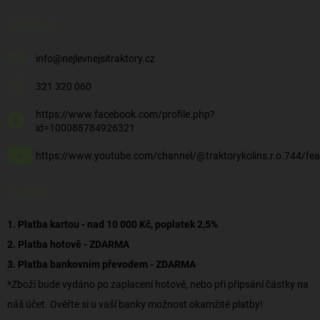
KONTAKT
info
@
nejlevnejsitraktory.cz
321 320 060
https://www.facebook.com/profile.php?
id=100088784926321
https://www.youtube.com/channel/@traktorykolins.r.o.744/fea
PLATBY
1. Platba kartou - nad 10 000 Kč, poplatek 2,5%
2. Platba hotově - ZDARMA
3. Platba bankovním převodem - ZDARMA
*Zboží bude vydáno po zaplacení hotově, nebo při připsání částky na
náš účet. Ověřte si u vaší banky možnost okamžité platby!