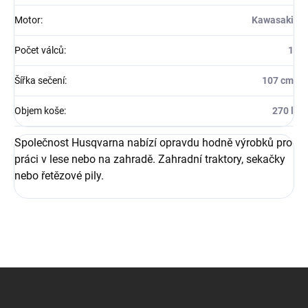
Motor
:
Kawasaki
Počet válců
:
1
Šířka sečení
:
107 cm
Objem koše
:
270 l
Společnost Husqvarna nabízí opravdu hodně výrobků pro
práci v lese nebo na zahradě. Zahradní traktory, sekačky
nebo řetězové pily.
Z
á
p