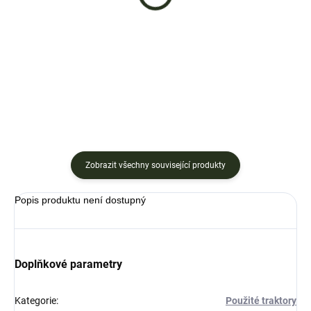
Husqvarna 19 HP
Husqvarna 20 HP
45 990 Kč
59 990 Kč
Detail
Detail
Zobrazit všechny související produkty
Popis produktu není dostupný
Doplňkové parametry
Kategorie
:
Použité traktory