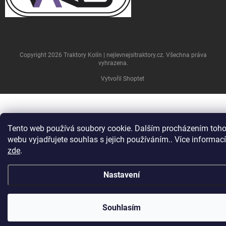
Copyright 2026
Traktory Kolín | nejlevnejsitraktory.cz
. Všechna práva
vyhrazena.
Vytvořil Shoptet
Tento web používá soubory cookie. Dalším procházením toho
webu vyjadřujete souhlas s jejich používáním.. Více informací
zde
.
Nastavení
U nových traktorů je doprava po ČR ZDARMA. U ostatních
individuálně, dle nabídky. Rozvážíme po celém ČESKU a
Souhlasím
SLOVENSKU.