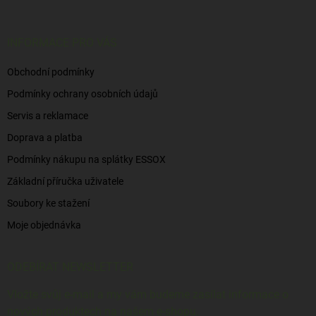
a
t
í
INFORMACE PRO VÁS
Obchodní podmínky
Podmínky ochrany osobních údajů
Servis a reklamace
Doprava a platba
Podmínky nákupu na splátky ESSOX
Základní příručka uživatele
Soubory ke stažení
Moje objednávka
ODEBÍRAT NEWSLETTER
Vložte svůj e-mail a my vám budeme zasílat informace o
nových produktech na našem e-shopu.