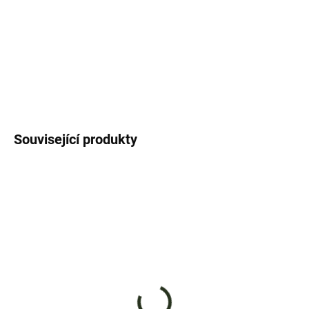
JEZDÍME I NA SLOVENSKO
Cena je včetně 21% DPH!
Není možnost odpočtu!
ZEPTAT SE
Související produkty
ZDARMA
NA DOTAZ
NA DOTAZ
Zahradní traktor
Zahradní traktor