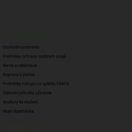
Z
á
p
a
t
í
INFORMACE PRO VÁS
Obchodní podmínky
Podmínky ochrany osobních údajů
Servis a reklamace
Doprava a platba
Podmínky nákupu na splátky ESSOX
Základní příručka uživatele
Soubory ke stažení
Moje objednávka
ODEBÍRAT NEWSLETTER