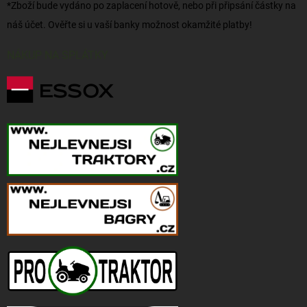
*Zboží bude vydáno po zaplacení hotově, nebo při připsání částky na
náš účet. Ověřte si u vaší banky možnost okamžité platby!
NÁKUP NA SPLÁTKY