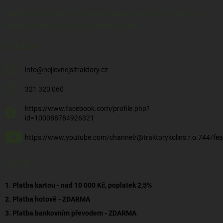
Vložte svůj e-mail a my vám budeme zasílat informace o
nových produktech na našem e-shopu.
KONTAKT
info
@
nejlevnejsitraktory.cz
321 320 060
https://www.facebook.com/profile.php?
id=100088784926321
https://www.youtube.com/channel/@traktorykolins.r.o.744/fea
PLATBY
1. Platba kartou - nad 10 000 Kč, poplatek 2,5%
2. Platba hotově - ZDARMA
3. Platba bankovním převodem - ZDARMA