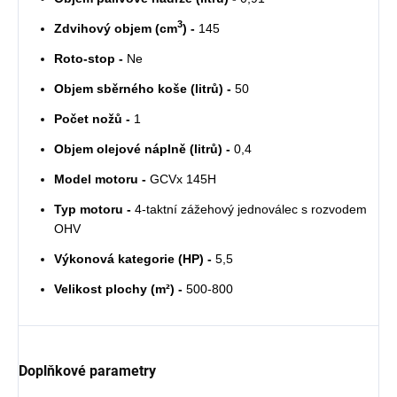
3
Zdvihový objem (cm
) -
145
Roto-stop -
Ne
Objem sběrného koše (litrů) -
50
Počet nožů -
1
Objem olejové náplně (litrů) -
0,4
Model motoru -
GCVx 145H
Typ motoru -
4-taktní zážehový jednoválec s rozvodem
OHV
Výkonová kategorie (HP) -
5,5
Velikost plochy (m²) -
500-800
Doplňkové parametry