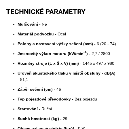
TECHNICKÉ PARAMETRY
Mulčování -
Ne
Materiál podvozku -
Ocel
Polohy a nastavení výšky sečení (mm) -
6 (20 - 74)
-1
Jmenovitý výkon motoru (kW/min
) -
2,7 / 2800
Rozměry stroje (L x Š x V) (mm) -
1445 x 497 x 980
Úroveň akustického tlaku v místě obsluhy - dB(A)
-
81,1
Záběr sečení (cm) -
46
Typ pojezdové převodovky -
Bez pojezdu
Startování -
Ruční
Suchá hmotnost (kg) -
29
Objem palivové nádrže (litrů) -
0,91