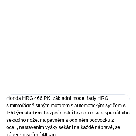
−
+
Přidat do košíku
Sekačka se silným motorem, odolným podvozkem a
snadným ovládáním. Díky absenci pojezdu je velmi lehká
a obratná pro manipulaci na rovných a menších plochách.
Svou velikostí a výkonem odpovídá spolehlivé údržbě
rovných a nesvažitých travnatých ploch o rozloze 500 -
800 m².
DETAILNÍ INFORMACE
ZEPTAT SE
Honda HRG 466 PK: základní model řady HRG
s mimořádně silným motorem s automatickým sytičem
s
lehkým startem
, bezpečnostní brzdou rotace speciálního
sekacího nože, na pevném a odolném podvozku z
oceli, nastavením výšky sekání na každé nápravě, se
záběrem sečení
46 cm
.