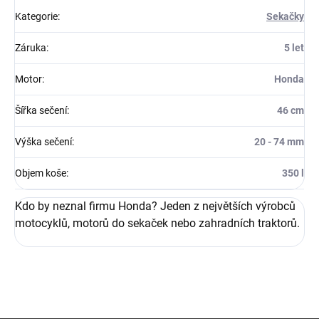
Kategorie
:
Sekačky
Záruka
:
5 let
Motor
:
Honda
Šířka sečení
:
46 cm
Výška sečení
:
20 - 74 mm
Objem koše
:
350 l
Kdo by neznal firmu Honda? Jeden z největších výrobců
motocyklů, motorů do sekaček nebo zahradních traktorů.