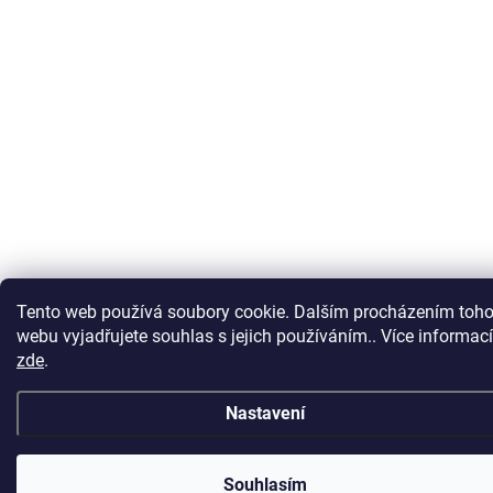
Tento web používá soubory cookie. Dalším procházením toho
webu vyjadřujete souhlas s jejich používáním.. Více informací
zde
.
Nastavení
U nových traktorů je doprava po ČR ZDARMA. U ostatních
individuálně, dle nabídky. Rozvážíme po celém ČESKU a
Souhlasím