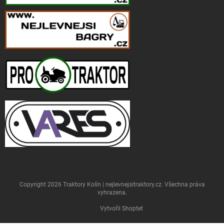
Copyright 2026
Traktory Kolín | nejlevnejsitraktory.cz
. Všechna práva
vyhrazena.
Vytvořil Shoptet