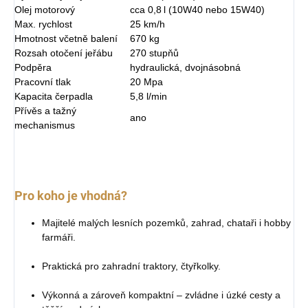
Olej motorový
cca 0,8 l (10W40 nebo 15W40)
Max. rychlost
25 km/h
Hmotnost včetně balení
670 kg
Rozsah otočení jeřábu
270 stupňů
Podpěra
hydraulická, dvojnásobná
Pracovní tlak
20 Mpa
Kapacita čerpadla
5,8 l/min
Přívěs a tažný
ano
mechanismus
Pro koho je vhodná?
Majitelé malých lesních pozemků, zahrad, chataři i hobby
farmáři.
Praktická pro zahradní traktory, čtyřkolky.
Výkonná a zároveň kompaktní – zvládne i úzké cesty a