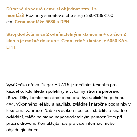
Důrazně doporučujeme si objednat stroj i s
montáží!
Rozměry smontovaného stroje 390×135×100
cm.
Cena montáže 9680 s DPH.
Stroj dodáváme se 2 odnímatelnými klanicemi + dalších 2
klanic je možné dokoupit. Cena jedné klanice je 6050 Kč s
DPH.
Vyvážečka dřeva Digger HRW15 je ideálním řešením pro
každého, kdo hledá spolehlivý a výkonný stroj na přepravu
dřeva. Díky kombinaci silného motoru, hydraulického pohonu
4×4, výkonného jeřábu a navijáku zvládne i náročné podmínky v
lese či na zahradě. Nabízí vysokou nosnost, stabilitu a snadné
ovládání, takže se stane nepostradatelným pomocníkem při
práci s dřevem.
Kontaktujte nás pro více informací nebo
objednejte ihned.