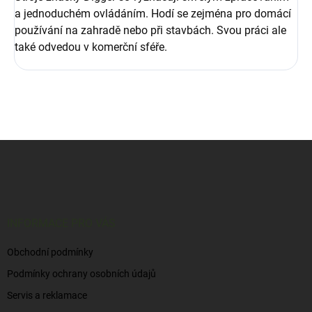
a jednoduchém ovládáním. Hodí se zejména pro domácí
používání na zahradě nebo při stavbách. Svou práci ale
také odvedou v komerční sféře.
Z
á
p
a
t
í
INFORMACE PRO VÁS
Obchodní podmínky
Podmínky ochrany osobních údajů
Servis a reklamace