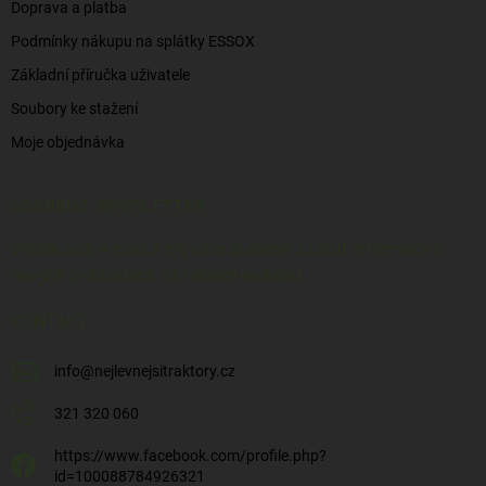
Doprava a platba
Podmínky nákupu na splátky ESSOX
Základní příručka uživatele
Soubory ke stažení
Moje objednávka
ODEBÍRAT NEWSLETTER
Vložte svůj e-mail a my vám budeme zasílat informace o
nových produktech na našem e-shopu.
KONTAKT
info
@
nejlevnejsitraktory.cz
321 320 060
https://www.facebook.com/profile.php?
id=100088784926321