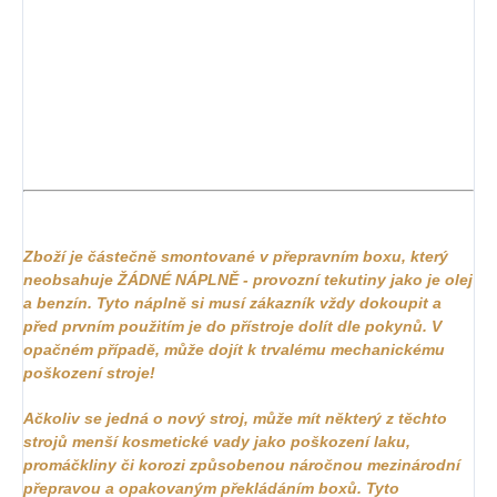
Zboží je částečně smontované v přepravním boxu, který
neobsahuje ŽÁDNÉ NÁPLNĚ - provozní tekutiny jako je olej
a benzín. Tyto náplně si musí zákazník vždy dokoupit a
před prvním použitím je do přístroje dolít dle pokynů. V
opačném případě, může dojít k trvalému mechanickému
poškození stroje!
Ačkoliv se jedná o nový stroj, může mít některý z těchto
strojů menší kosmetické vady jako poškození laku,
promáčkliny či korozi způsobenou náročnou mezinárodní
přepravou a opakovaným překládáním boxů. Tyto