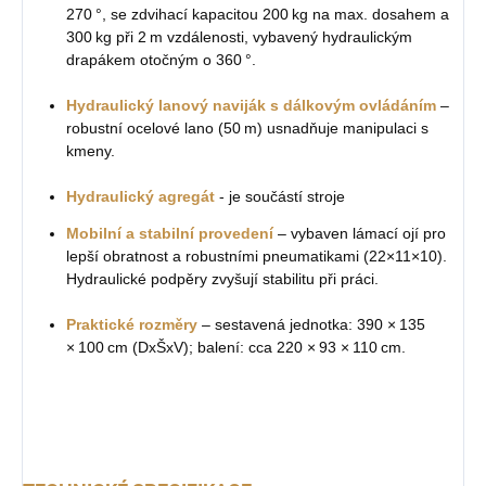
270 °, se zdvihací kapacitou 200 kg na max. dosahem a
300 kg při 2 m vzdálenosti, vybavený hydraulickým
drapákem otočným o 360 °.
Hydraulický lanový naviják s dálkovým ovládáním
–
robustní ocelové lano (50 m) usnadňuje manipulaci s
kmeny.
Hydraulický agregát
- je součástí stroje
Mobilní a stabilní provedení
– vybaven lámací ojí pro
lepší obratnost a robustními pneumatikami (22×11×10).
Hydraulické podpěry zvyšují stabilitu při práci.
Praktické rozměry
– sestavená jednotka: 390 × 135
× 100 cm (DxŠxV); balení: cca 220 × 93 × 110 cm.