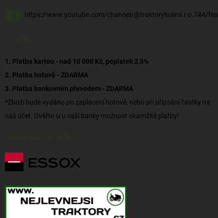
https://www.youtube.com/channel/@traktorykolins.r.o.744/fea
PLATBY
1. Platba kartou - nad 10 000 Kč, poplatek 2,5%
2. Platba hotově - ZDARMA
3. Platba bankovním převodem - ZDARMA
*Zboží bude vydáno po zaplacení hotově, nebo při připsání částky na
náš účet. Ověřte si u vaší banky možnost okamžité platby!
NÁKUP NA SPLÁTKY