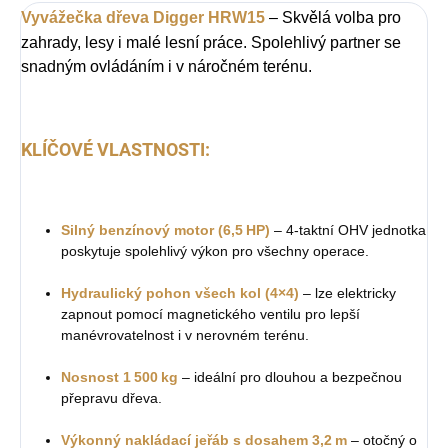
Vyvážečka dřeva Digger HRW15
– Skvělá volba pro
zahrady, lesy i malé lesní práce. Spolehlivý partner se
snadným ovládáním i v náročném terénu.
KLÍČOVÉ VLASTNOSTI:
Silný benzínový motor (6,5 HP)
– 4‑taktní OHV jednotka
poskytuje spolehlivý výkon pro všechny operace.
Hydraulický pohon všech kol (4×4)
– lze elektricky
zapnout pomocí magnetického ventilu pro lepší
manévrovatelnost i v nerovném terénu.
Nosnost 1 500 kg
– ideální pro dlouhou a bezpečnou
přepravu dřeva.
Výkonný nakládací jeřáb s dosahem 3,2 m
– otočný o