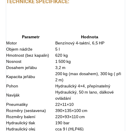
TECHNICKÉ SPECIFIKACE:
Parametr
Hodnota
Motor
Benzínový 4‑taktní, 6,5 HP
Objem nádrže
5 l
Hmotnost (bez kapalin)
620 kg
Nosnost
1 500 kg
Dosahem jeřábu
3,2 m
200 kg (max dosahem), 300 kg ( při
Kapacita jeřábu
2 m)
Pohon
Hydraulický 4×4, přepínatelný
Hydraulický, 50 m lano, dálkové
Naviják
ovládání
Pneumatiky
22×11×10
Rozměry (sestavena)
390×135×100 cm
Rozměry balení
220×93×110 cm
Hydraulický tlak
190 bar
Hydraulický olej
cca 9 l (HLP46)