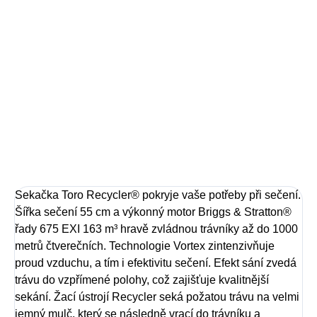
−
+
Přidat do košíku
Sekačka Toro Recycler® pokryje vaše potřeby při sečení.
Šířka sečení 55 cm a výkonný motor
Briggs & Stratton®
řady 675 EXI 163 m³
hravě zvládnou trávníky až do 1000
metrů čtverečních.
DETAILNÍ INFORMACE
ZEPTAT SE
Sekačka Toro Recycler® pokryje vaše potřeby při sečení.
Šířka sečení 55 cm a výkonný motor
Briggs & Stratton®
řady 675 EXI 163 m³
hravě zvládnou trávníky až do 1000
metrů čtverečních.
Technologie Vortex zintenzivňuje
proud
vzduchu, a tím i efektivitu sečení.
Efekt sání zvedá
trávu do vzpřímené
polohy, což zajišťuje kvalitnější
sekání.
Žací ústrojí Recycler seká požatou trávu na
velmi
jemný mulč, který se následně vrací
do trávníku a