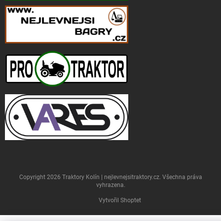
Copyright 2026
Traktory Kolín | nejlevnejsitraktory.cz
. Všechna práva
vyhrazena.
Vytvořil Shoptet