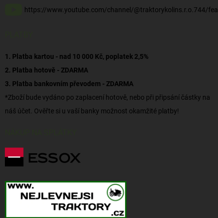
https://www.youtube.com/channel/@traktorykolins.r.o.744/fea
PLATBY
1. Platba kartou - nad 10 000 Kč, poplatek 2,5%
2. Platba hotově - ZDARMA
3. Platba bankovním převodem - ZDARMA
*Zboží bude vydáno po zaplacení hotově, nebo při připsání částky na
náš účet. Ověřte si u vaší banky možnost okamžité platby!
NÁKUP NA SPLÁTKY