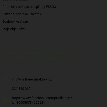
Podmínky nákupu na splátky ESSOX
Základní příručka uživatele
Soubory ke stažení
Moje objednávka
ODEBÍRAT NEWSLETTER
Vložte svůj e-mail a my vám budeme zasílat informace o
nových produktech na našem e-shopu.
KONTAKT
info
@
nejlevnejsitraktory.cz
321 320 060
https://www.facebook.com/profile.php?
id=100088784926321