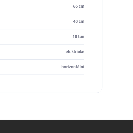
66 cm
40 cm
18 tun
elektrické
horizontální