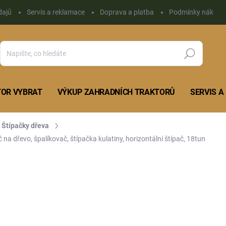
dajů
Servis a reklamace
Doprava a platba
Podmínky nákupu 
Hledat
TOR VYBRAT
VÝKUP ZAHRADNÍCH TRAKTORŮ
SERVIS 
Štípačky dřeva
 na dřevo, špalíkovač, štípačka kulatiny, horizontální štípač, 18tun
Neohodnoceno
Podrobnosti hodnocení
ZNAČKA:
DIG
KCE
ELEKTROMOTOR 380 V
32