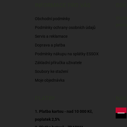
p
INFORMACE PRO VÁS
ODE
a
t
Vložt
Obchodní podmínky
í
produ
Podmínky ochrany osobních údajů
Servis a reklamace
Doprava a platba
Podmínky nákupu na splátky ESSOX
Základní příručka uživatele
Soubory ke stažení
Moje objednávka
PLATBY
NÁK
1. Platba kartou - nad 10 000 Kč,
poplatek 2,5%