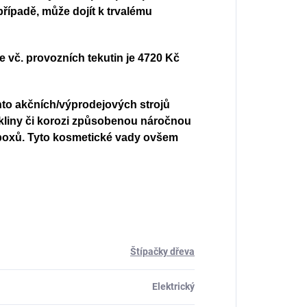
případě, může dojít k trvalému
vč. provozních tekutin je 4720 Kč
chto akčních/výprodejových strojů
kliny či korozi způsobenou náročnou
boxů. Tyto kosmetické vady ovšem
Štípačky dřeva
Elektrický