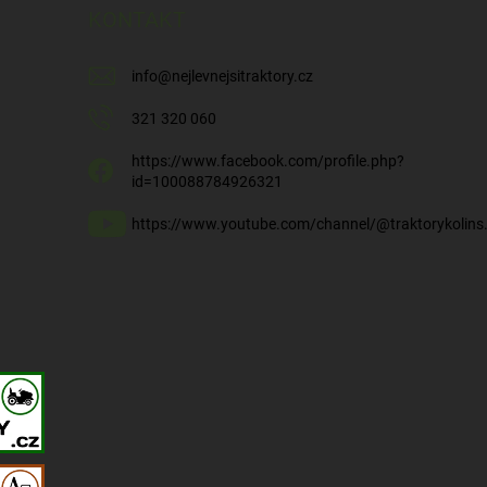
KONTAKT
info
@
nejlevnejsitraktory.cz
321 320 060
https://www.facebook.com/profile.php?
id=100088784926321
https://www.youtube.com/channel/@traktorykolins.