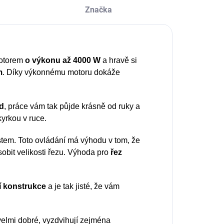
Značka
motorem
o výkonu až 4000 W
a hravě si
m
. Díky výkonnému motoru dokáže
d
, práce vám tak půjde krásně od ruky a
kyrkou v ruce.
stem. Toto ovládání má výhodu v tom, že
sobit velikosti řezu. Výhoda pro
řez
í konstrukce
a je tak jisté, že vám
velmi dobré, vyzdvihují zejména