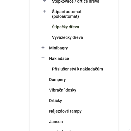
n
Štěpkovače / drtiče dřeva
n
Štípací automat
í
(poloautomat)
p
a
Štípačky dřeva
n
Vyvážečky dřeva
e
l
Minibagry
Nakladače
Příslušenství k nakladačům
Dumpery
Vibrační desky
Drtičky
Nájezdové rampy
Jansen