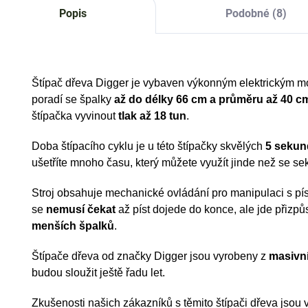
Popis
Podobné (8)
Štípač dřeva Digger je vybaven výkonným elektrickým 
poradí se špalky
až do délky 66 cm a průměru až 40 c
štípačka vyvinout
tlak až 18 tun
.
Doba štípacího cyklu je u této štípačky skvělých
5 sekun
ušetříte mnoho času, který můžete využít jinde než se se
Stroj obsahuje mechanické ovládání pro manipulaci s pí
se
nemusí čekat
až píst dojede do konce, ale jde přizpů
menších špalků
.
Štípače dřeva od značky Digger jsou vyrobeny z
masivn
budou sloužit ještě řadu let.
Zkušenosti našich zákazníků s těmito štípači dřeva jsou 