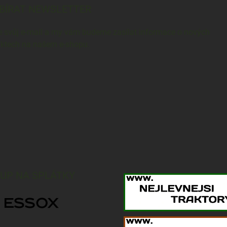
BÍRAT NEWSLETTER
e svůj e-mail a my vám budeme zasílat informace o nových
ktech na našem e-shopu.
UP NA SPLÁTKY