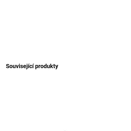
Valar Atea V 46 (HP/HLP 46) K4L
je vysoce jakostní hydraulický
olej na bázi speciálních základových olejů a zušlechťujících
přísad vysoké kvality a nejmodernější koncepce. Vyrobeno v
ČR.
DETAILNÍ INFORMACE
ZEPTAT SE
Související produkty
DÁREK DLE VÝBĚRU
AKCE
NA DOTAZ
SKLADEM
(>5 KS)