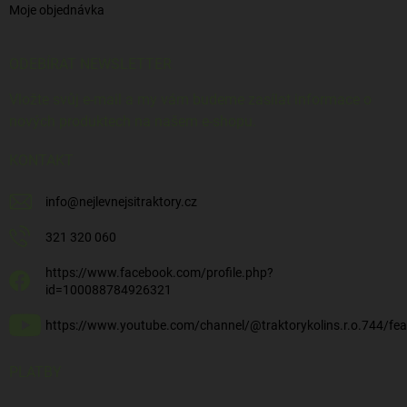
Moje objednávka
ODEBÍRAT NEWSLETTER
Vložte svůj e-mail a my vám budeme zasílat informace o
nových produktech na našem e-shopu.
KONTAKT
info
@
nejlevnejsitraktory.cz
321 320 060
https://www.facebook.com/profile.php?
id=100088784926321
https://www.youtube.com/channel/@traktorykolins.r.o.744/fea
PLATBY