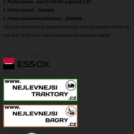
1. Platba kartou - nad 10 000 Kč, poplatek 2,5%
2. Platba hotově - ZDARMA
3. Platba bankovním převodem - ZDARMA
*Zboží bude vydáno po zaplacení hotově, nebo při připsání částky na
náš účet. Ověřte si u vaší banky možnost okamžité platby!
NÁKUP NA SPLÁTKY