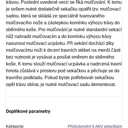
trávou. Poslední uvedené verzi se říká mulčování. K tomu
je ovšem nutné dodatečně sekačku opatřit tzv. mulčovací
sadou, která se skládá ze speciálně tvarovaného
mulčovacího nože a záslepkou komínku výhozu trávy do
sběrného koše. Pro mulčování je nutné standardní sekací
nůž nahradit mulčovacím a do komínku výhozu trávy
nasunout mulčovací ucpávku. Při sekání dochází díky
mulčovacímu noži k drcení travních stébel na menší části
bez nutnosti je vysávat a posílat směrem do sběrného
koše. K tomu slouží mulčovací ucpávka a nadrcená travní
hmota zůstává v prostoru pod sekačkou a pěchuje se do
travního podkladu. Pokud byste potřebovali sekačkou
opět trávu sbírat, je nutné mulčovací sadu demontovat.
Doplňkové parametry
Kategorie
:
Příslušenství k AKU sekačkám