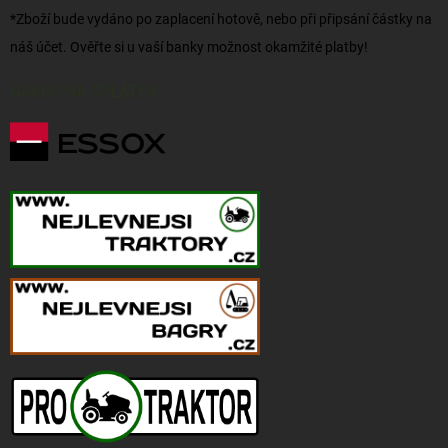
*Zboží bude vydáno po zaplacení hotově, nebo při připsání částky na
náš účet. Ověřte si u vaší banky možnost okamžité platby!
NÁKUP NA SPLÁTKY