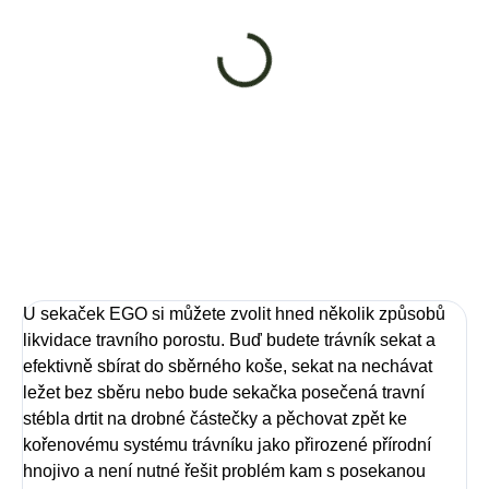
NA DOTAZ
AKU sekačka s
pojezdem EGO
LM1903E-SP - sada
21 490 Kč
Detail
U sekaček EGO si můžete zvolit hned několik způsobů
likvidace travního porostu. Buď budete trávník sekat a
efektivně sbírat do sběrného koše, sekat na nechávat
ležet bez sběru nebo bude sekačka posečená travní
stébla drtit na drobné částečky a pěchovat zpět ke
kořenovému systému trávníku jako přirozené přírodní
hnojivo a není nutné řešit problém kam s posekanou