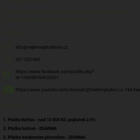
Vložte svůj e-mail a my vám budeme zasílat informace o
nových produktech na našem e-shopu.
KONTAKT
info
@
nejlevnejsitraktory.cz
321 320 060
https://www.facebook.com/profile.php?
id=100088784926321
https://www.youtube.com/channel/@traktorykolins.r.o.744/fea
PLATBY
1. Platba kartou - nad 10 000 Kč, poplatek 2,5%
2. Platba hotově - ZDARMA
3. Platba bankovním převodem - ZDARMA