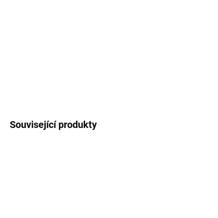
dochází díky mulčovacímu noži k drcení travních stébel
na menší části bez nutnosti je vysávat a posílat směrem
do sběrného koše. K tomu složí mulčovací ucpávka a
nadrcená travní hmota zůstává v prostoru pod sekačkou a
pěchuje se do travního podkladu.
DETAILNÍ INFORMACE
ZEPTAT SE
Související produkty
AKCE