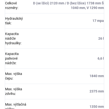
Celkové
D (se lžicí) 2120 mm / D (bez lžíce) 1738 mm Š
rozměry
:
1040 mm, V 1290 mm
Hydraulický
17 mpa
tlak
:
Kapacita
nádrže
26 l
hydrauliky
:
Kapacita
palivové
6,6 l
nádrže
:
Max. výška
1840 mm
čepu
:
Max. výška
2375 mm
zdvihu
:
Max. výtlačná
1350 mm