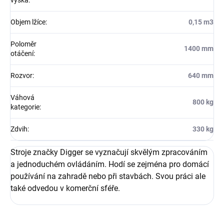
výška
:
Objem lžíce
:
0,15 m3
Poloměr
1400 mm
otáčení
:
Rozvor
:
640 mm
Váhová
800 kg
kategorie
:
Zdvih
:
330 kg
Stroje značky Digger se vyznačují skvělým zpracováním
a jednoduchém ovládáním. Hodí se zejména pro domácí
používání na zahradě nebo při stavbách. Svou práci ale
také odvedou v komerční sféře.