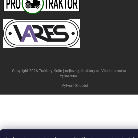
Copyright 2026
Traktory Kolín | nejlevnejsitraktory.cz
. Všechna práva
vyhrazena.
Vytvořil Shoptet