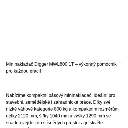
stavební, zemědělské i zahradnické práce. Díky své nízké
váhové kategorie 800 kg a kompaktním rozměrům délky
2120 mm, šířky 1040 mm a výšky 1290 mm se snadno
vejde i do stísněných prostor a je skvěle ovladatelný.
DETAILNÍ INFORMACE
ZEPTAT SE
Mininakladač Digger MWL800 1T – výkonný pomocník
pro každou práci!
Nabízíme kompaktní pásový mininakladač, ideální pro
stavební, zemědělské i zahradnické práce. Díky své
nízké váhové kategorie 800 kg a kompaktním rozměrům
délky 2120 mm, šířky 1040 mm a výšky 1290 mm se
snadno vejde i do stísněných prostor a je skvěle