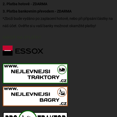
2. Platba hotově - ZDARMA
3. Platba bankovním převodem - ZDARMA
*Zboží bude vydáno po zaplacení hotově, nebo při připsání částky na
náš účet. Ověřte si u vaší banky možnost okamžité platby!
NÁKUP NA SPLÁTKY