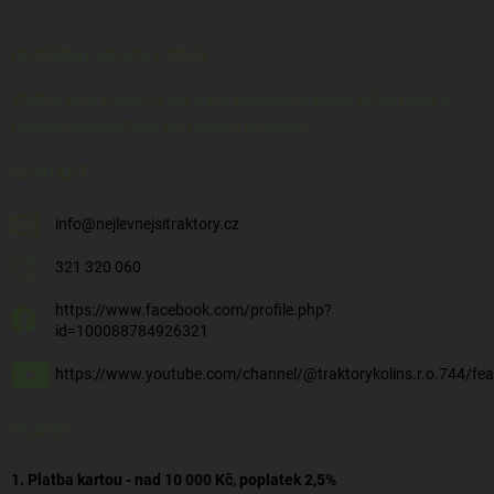
ODEBÍRAT NEWSLETTER
Vložte svůj e-mail a my vám budeme zasílat informace o
nových produktech na našem e-shopu.
KONTAKT
info
@
nejlevnejsitraktory.cz
321 320 060
https://www.facebook.com/profile.php?
id=100088784926321
https://www.youtube.com/channel/@traktorykolins.r.o.744/fea
PLATBY
1. Platba kartou - nad 10 000 Kč, poplatek 2,5%