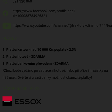
321 320 060
https://www.facebook.com/profile.php?
id=100088784926321
https://www.youtube.com/channel/@traktorykolins.r.o.744/fea
PLATBY
1. Platba kartou - nad 10 000 Kč, poplatek 2,5%
2. Platba hotově - ZDARMA
3. Platba bankovním převodem - ZDARMA
*Zboží bude vydáno po zaplacení hotově, nebo při připsání částky na
náš účet. Ověřte si u vaší banky možnost okamžité platby!
NÁKUP NA SPLÁTKY