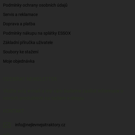
Podmínky ochrany osobních údajů
Servis a reklamace
Doprava a platba
Podmínky nákupu na splátky ESSOX
Základní příručka uživatele
Soubory ke stažení
Moje objednávka
ODEBÍRAT NEWSLETTER
Vložte svůj e-mail a my vám budeme zasílat informace o
nových produktech na našem e-shopu.
KONTAKT
info
@
nejlevnejsitraktory.cz