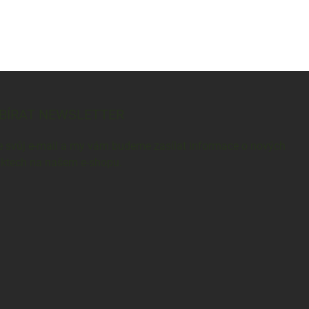
BÍRAT NEWSLETTER
e svůj e-mail a my vám budeme zasílat informace o nových
ktech na našem e-shopu.