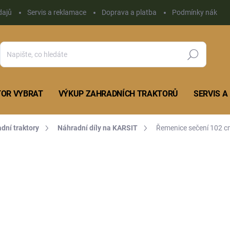
dajů
Servis a reklamace
Doprava a platba
Podmínky nákupu 
Hledat
TOR VYBRAT
VÝKUP ZAHRADNÍCH TRAKTORŮ
SERVIS 
adní traktory
Náhradní díly na KARSIT
Řemenice sečení 102 c
Neohodnoceno
Podrobnosti hodnocení
1 
909,
Měrná
SKL