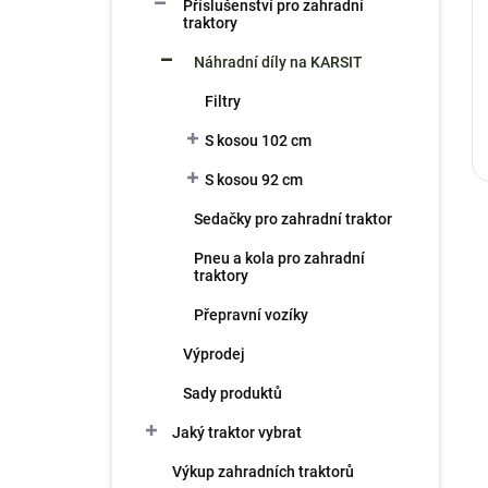
Příslušenství pro zahradní
traktory
Náhradní díly na KARSIT
Filtry
S kosou 102 cm
S kosou 92 cm
Sedačky pro zahradní traktor
Pneu a kola pro zahradní
traktory
Přepravní vozíky
Výprodej
Sady produktů
Jaký traktor vybrat
Výkup zahradních traktorů