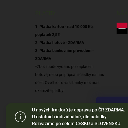
PLATBY
NÁK
1. Platba kartou - nad 10 000 Kč,
poplatek 2,5%
2. Platba hotově - ZDARMA
3. Platba bankovním převodem -
ZDARMA
*Zboží bude vydáno po zaplacení
hotově, nebo při připsání částky na náš
účet. Ověřte si u vaší banky možnost
okamžité platby!
Tento web p
U nových traktorů je doprava po ČR ZDARMA.
webu vyjadřu
U ostatních individuálně, dle nabídky.
Rozvážíme po celém ČESKU a SLOVENSKU.
Nastaven