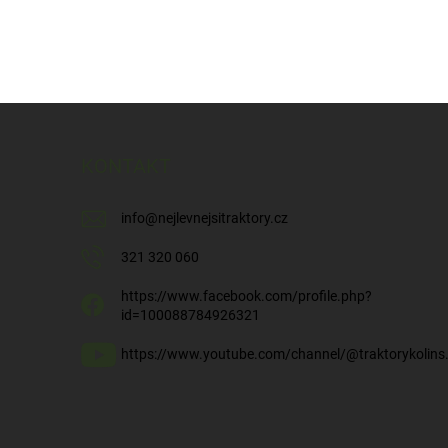
KONTAKT
info
@
nejlevnejsitraktory.cz
321 320 060
https://www.facebook.com/profile.php?
id=100088784926321
https://www.youtube.com/channel/@traktorykolins.