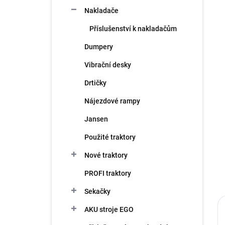
n
Nakladače
í
p
Příslušenství k nakladačům
a
n
Dumpery
e
Vibrační desky
l
Drtičky
Nájezdové rampy
Jansen
Použité traktory
Nové traktory
PROFI traktory
Sekačky
AKU stroje EGO