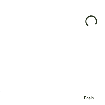
cena:
−
Řeme
DETAI
Z
Popis