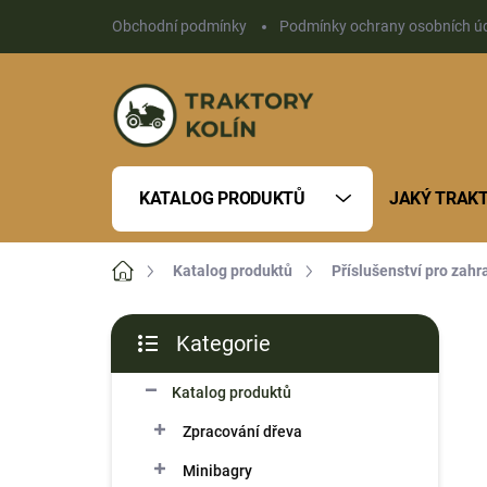
Přejít
Obchodní podmínky
Podmínky ochrany osobních ú
na
obsah
KATALOG PRODUKTŮ
JAKÝ TRAK
Domů
Katalog produktů
Příslušenství pro zahr
P
Kategorie
o
Přeskočit
s
kategorie
Katalog produktů
t
r
Zpracování dřeva
a
n
Minibagry