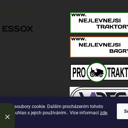
UP NA SPLÁTKY
oužívá soubory cookie. Dalším procházením tohoto
S
jete souhlas s jejich používáním.. Více informací
zde
.
í