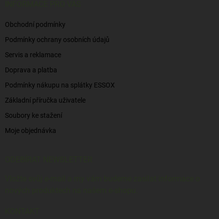
í
INFORMACE PRO VÁS
Obchodní podmínky
Podmínky ochrany osobních údajů
Servis a reklamace
Doprava a platba
Podmínky nákupu na splátky ESSOX
Základní příručka uživatele
Soubory ke stažení
Moje objednávka
ODEBÍRAT NEWSLETTER
Vložte svůj e-mail a my vám budeme zasílat informace o
nových produktech na našem e-shopu.
KONTAKT