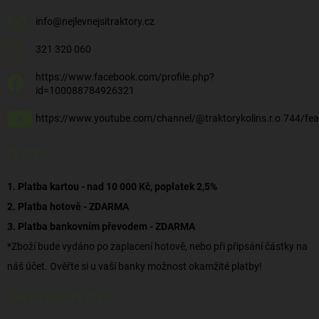
info
@
nejlevnejsitraktory.cz
321 320 060
https://www.facebook.com/profile.php?
id=100088784926321
https://www.youtube.com/channel/@traktorykolins.r.o.744/fea
PLATBY
1. Platba kartou - nad 10 000 Kč, poplatek 2,5%
2. Platba hotově - ZDARMA
3. Platba bankovním převodem - ZDARMA
*Zboží bude vydáno po zaplacení hotově, nebo při připsání částky na
náš účet. Ověřte si u vaší banky možnost okamžité platby!
NÁKUP NA SPLÁTKY