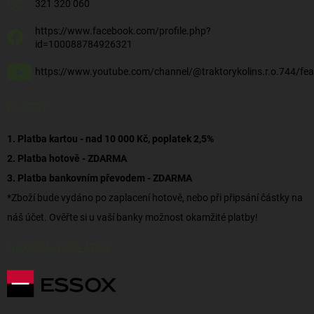
321 320 060
https://www.facebook.com/profile.php?
id=100088784926321
https://www.youtube.com/channel/@traktorykolins.r.o.744/fea
PLATBY
1. Platba kartou - nad 10 000 Kč, poplatek 2,5%
2. Platba hotově - ZDARMA
3. Platba bankovním převodem - ZDARMA
*Zboží bude vydáno po zaplacení hotově, nebo při připsání částky na
náš účet. Ověřte si u vaší banky možnost okamžité platby!
NÁKUP NA SPLÁTKY