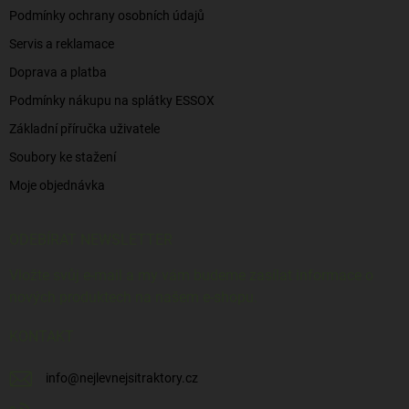
Podmínky ochrany osobních údajů
Servis a reklamace
Doprava a platba
Podmínky nákupu na splátky ESSOX
Základní příručka uživatele
Soubory ke stažení
Moje objednávka
ODEBÍRAT NEWSLETTER
Vložte svůj e-mail a my vám budeme zasílat informace o
nových produktech na našem e-shopu.
KONTAKT
info
@
nejlevnejsitraktory.cz