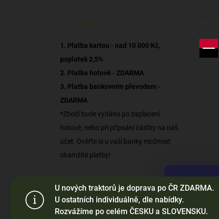
PLATBY
NÁK
1. Platba kartou - nad 10 000 Kč,
poplatek 2,5%
2. Platba hotově - ZDARMA
3. Platba bankovním převodem -
ZDARMA
*Zboží bude vydáno po zaplacení
hotově, nebo při připsání částky na náš
účet. Ověřte si u vaší banky možnost
okamžité platby!
Tento web p
U nových traktorů je doprava po ČR ZDARMA.
webu vyjadřu
U ostatních individuálně, dle nabídky.
Rozvážíme po celém ČESKU a SLOVENSKU.
Nastaven