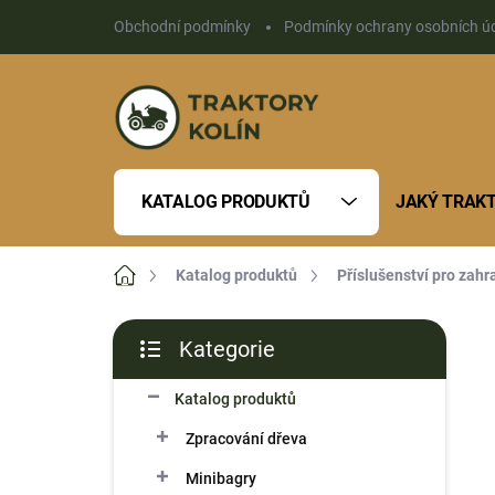
Přejít
Obchodní podmínky
Podmínky ochrany osobních ú
na
obsah
KATALOG PRODUKTŮ
JAKÝ TRAK
Domů
Katalog produktů
Příslušenství pro zahr
P
Kategorie
o
Přeskočit
s
kategorie
Katalog produktů
t
r
Zpracování dřeva
a
n
Minibagry