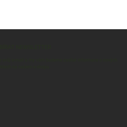
BÍRAT NEWSLETTER
e svůj e-mail a my vám budeme zasílat informace o nových
ktech na našem e-shopu.