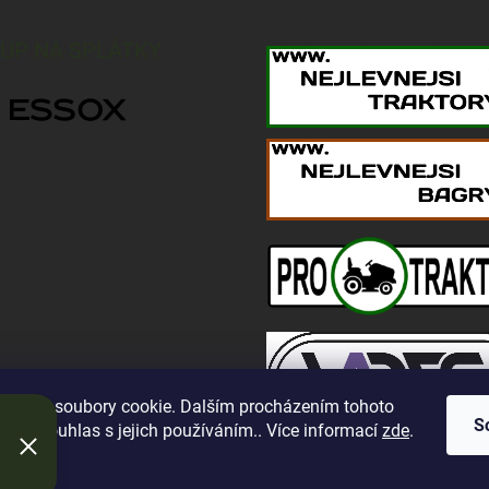
UP NA SPLÁTKY
oužívá soubory cookie. Dalším procházením tohoto
S
jete souhlas s jejich používáním.. Více informací
zde
.
í