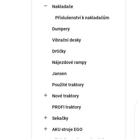
n
Nakladače
í
p
Příslušenství k nakladačům
a
n
Dumpery
e
Vibrační desky
l
Drtičky
Nájezdové rampy
Jansen
Použité traktory
Nové traktory
PROFI traktory
Sekačky
AKU stroje EGO