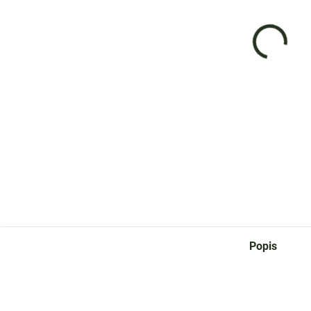
cena:
−
Hříde
nezby
pro š
DETAI
Z
Popis