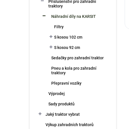
Příslušenství pro zahradní
traktory
Náhradní díly na KARSIT
Filtry
S kosou 102 cm
S kosou 92 cm
Sedačky pro zahradní traktor
Pneu a kola pro zahradní
traktory
Přepravní vozíky
Výprodej
Sady produktů
Jaký traktor vybrat
Výkup zahradních traktorů