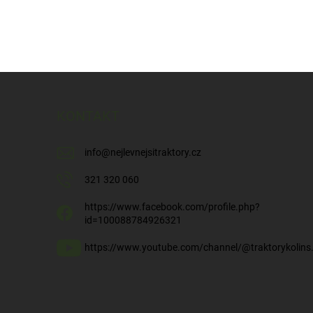
KONTAKT
info
@
nejlevnejsitraktory.cz
321 320 060
https://www.facebook.com/profile.php?
id=100088784926321
https://www.youtube.com/channel/@traktorykolins.