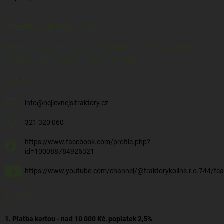
ODEBÍRAT NEWSLETTER
Vložte svůj e-mail a my vám budeme zasílat informace o
nových produktech na našem e-shopu.
KONTAKT
info
@
nejlevnejsitraktory.cz
321 320 060
https://www.facebook.com/profile.php?
id=100088784926321
https://www.youtube.com/channel/@traktorykolins.r.o.744/fea
PLATBY
1. Platba kartou - nad 10 000 Kč, poplatek 2,5%