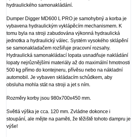
hydraulického samonakládání.
Dumper Digger MD600 L PRO je samohybný a korba je
vybavena hydraulickým vyklápěcím mechanismem. K
tomu byla na stroji zabudována výkonná hydraulická
jednotka a hydraulický válec. Systém vysokého sklápění
se samonakladačem rozšiřuje pracovní rozsahy.
Hydraulická samonakládací lopata usnadňuje nakládání
lopaty nejrůznějšími materiály až do maximální hmotnosti
500 kg přímo do kontejneru, přívěsu nebo na nákladní
automobil. Je vybaven skládacím schůdkem, aby
obsluha mohla stát na stroji a jet s ním.
Rozměry korby jsou 980x700x450 mm.
Světlá výška je cca. 120 mm. Zvládne dokonce i
stoupání, ale mějte na paměti, že těžiště tohoto dampru je
výše!