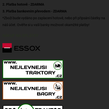
2. Platba hotově - ZDARMA
3. Platba bankovním převodem - ZDARMA
*Zboží bude vydáno po zaplacení hotově, nebo při připsání částky na
náš účet. Ověřte si u vaší banky možnost okamžité platby!
NÁKUP NA SPLÁTKY