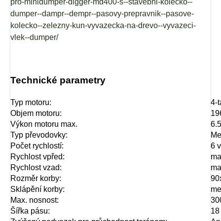
pro-minidumper-digger-md400-s--stavebni-kolecko--
dumper--dampr--dempr--pasovy-prepravnik--pasove-
kolecko--zelezny-kun-vyvazecka-na-drevo--vyvazeci-
vlek--dumper/
Technické parametry
Typ motoru:
4-
Objem motoru:
19
Výkon motoru max.
6.
Typ převodovky:
Me
Počet rychlostí:
6 
Rychlost vpřed:
ma
Rychlost vzad:
ma
Rozměr korby:
90
Sklápění korby:
me
Max. nosnost:
30
Šířka pásu:
18