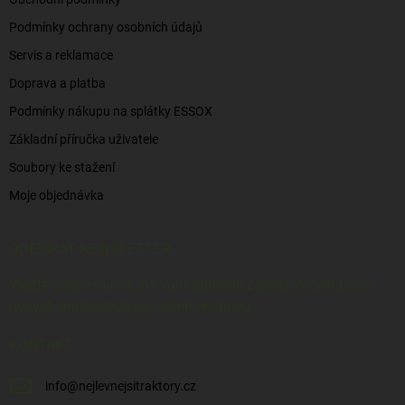
Podmínky ochrany osobních údajů
Servis a reklamace
Doprava a platba
Podmínky nákupu na splátky ESSOX
Základní příručka uživatele
Soubory ke stažení
Moje objednávka
ODEBÍRAT NEWSLETTER
Vložte svůj e-mail a my vám budeme zasílat informace o
nových produktech na našem e-shopu.
KONTAKT
info
@
nejlevnejsitraktory.cz