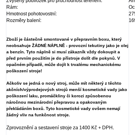
Zvýšený podvozek pro průchodnost terénem:
An
Rám:
Oc
Hmotnost pohotovostní:
27
Rozměry balení:
16
Zboží je částečně smontované v přepravním boxu, který
neobsahuje ŽÁDNÉ NÁPLNĚ - provozní tekutiny jako je olej
a benzín. Tyto náplně si musí zákazník vždy dokoupit a
před prvním použitím je do přístroje dolít dle pokynů. V
opačném případě, může dojít k trvalému mechanickému
poškození stroje!
Ačkoliv se jedná o nový stroj, může mít některý z těchto
akčních/výprodejových strojů menší kosmetické vady jako
poškození laku, promáčkliny či korozi způsobenou
náročnou mezinárodní přepravou a opakovaným
překládáním boxů. Tyto kosmetické vady ovšem nemají
žádný vliv na funkčnost stroje.
Zprovoznění a sestavení stroje za 1400 Kč + DPH.