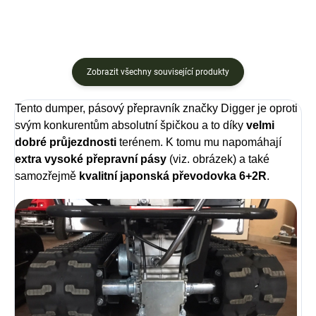
vyvážecí vlek, dumper
Zobrazit všechny související produkty
Tento dumper, pásový přepravník značky Digger je oproti
svým konkurentům absolutní špičkou a to díky
velmi
dobré průjezdnosti
terénem. K tomu mu napomáhají
extra vysoké přepravní pásy
(viz. obrázek) a také
samozřejmě
kvalitní japonská převodovka 6+2R
.