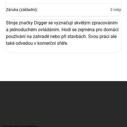
Záruka (základní)
:
2 roky
Stroje značky Digger se vyznačují skvělým zpracováním
a jednoduchém ovládáním. Hodí se zejména pro domácí
používání na zahradě nebo při stavbách. Svou práci ale
také odvedou v komerční sféře.
Z
á
p
a
t
í
INFORMACE PRO VÁS
Obchodní podmínky