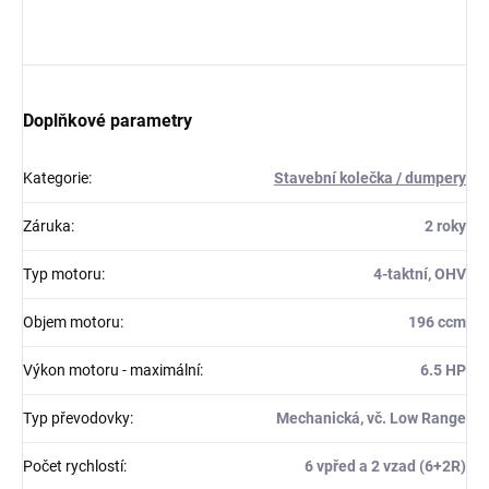
Doplňkové parametry
Kategorie
:
Stavební kolečka / dumpery
Záruka
:
2 roky
Typ motoru
:
4-taktní, OHV
Objem motoru
:
196 ccm
Výkon motoru - maximální
:
6.5 HP
Typ převodovky
:
Mechanická, vč. Low Range
Počet rychlostí
:
6 vpřed a 2 vzad (6+2R)