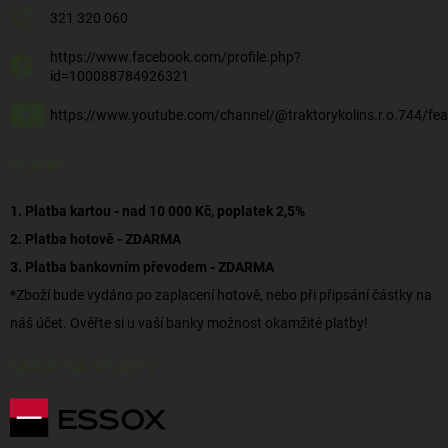
321 320 060
https://www.facebook.com/profile.php?
id=100088784926321
https://www.youtube.com/channel/@traktorykolins.r.o.744/fea
PLATBY
1. Platba kartou - nad 10 000 Kč, poplatek 2,5%
2. Platba hotově - ZDARMA
3. Platba bankovním převodem - ZDARMA
*Zboží bude vydáno po zaplacení hotově, nebo při připsání částky na
náš účet. Ověřte si u vaší banky možnost okamžité platby!
NÁKUP NA SPLÁTKY