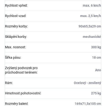
Rychlost vpřed
:
max. 6 km/h
Rychlost vzad
:
max. 2,5 km/h
Rozměry korby
:
90x65,5x29 cm
Sklápění korby
:
mechanické
Max. nosnost
:
300 kg
Šířka pásu
:
18 cm
Zvýšený podvozek pro
Ano
průchodnost terénem
:
Rám
:
Ocelový - zesílený
Hmotnost pohotovostní
:
275 kg
Rozměry balení
:
169x71,5x105 cm