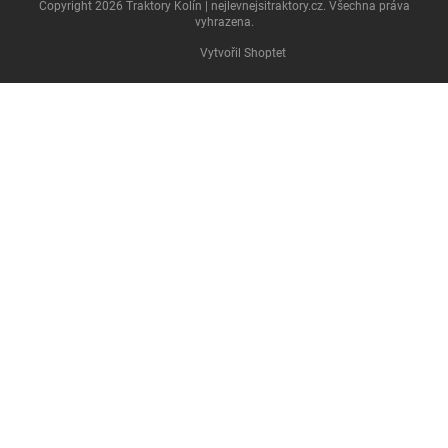
Copyright 2026
Traktory Kolín | nejlevnejsitraktory.cz
. Všechna práva
vyhrazena.
Vytvořil Shoptet