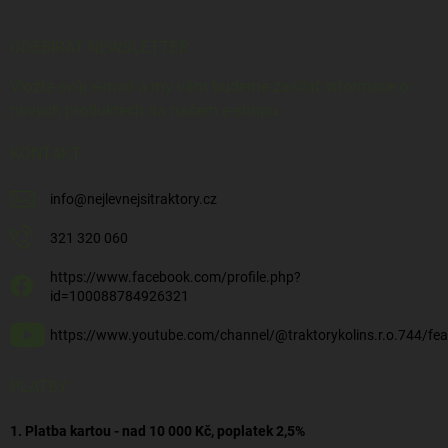
ODEBÍRAT NEWSLETTER
Vložte svůj e-mail a my vám budeme zasílat informace o
nových produktech na našem e-shopu.
KONTAKT
info
@
nejlevnejsitraktory.cz
321 320 060
https://www.facebook.com/profile.php?
id=100088784926321
https://www.youtube.com/channel/@traktorykolins.r.o.744/fea
PLATBY
1. Platba kartou - nad 10 000 Kč, poplatek 2,5%