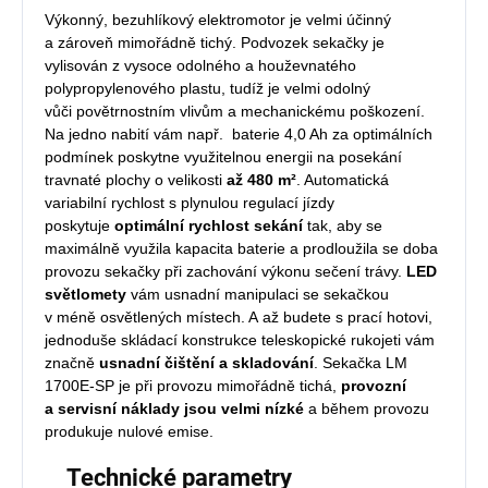
Výkonný, bezuhlíkový elektromotor je velmi účinný
a zároveň mimořádně tichý. Podvozek sekačky je
vylisován z vysoce odolného a houževnatého
polypropylenového plastu, tudíž je velmi odolný
vůči povětrnostním vlivům a mechanickému poškození.
Na jedno nabití vám např. baterie 4,0 Ah za optimálních
podmínek poskytne využitelnou energii na posekání
travnaté plochy o velikosti
až 480 m²
. Automatická
variabilní rychlost s plynulou regulací jízdy
poskytuje
optimální rychlost sekání
tak, aby se
maximálně využila kapacita baterie a prodloužila se doba
provozu sekačky při zachování výkonu sečení trávy.
LED
světlomety
vám usnadní manipulaci se sekačkou
v méně osvětlených místech. A až budete s prací hotovi,
jednoduše skládací konstrukce teleskopické rukojeti vám
značně
usnadní čištění a skladování
. Sekačka LM
1700E-SP je při provozu mimořádně tichá,
provozní
a servisní náklady jsou velmi nízké
a během provozu
produkuje nulové emise.
Technické parametry