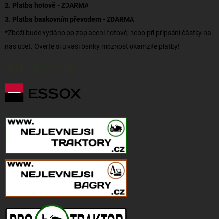
2. Platba hotově - ZDARMA
3. Platba bankovním převodem - ZDARMA
*Zboží bude vydáno po zaplacení hotově, nebo při připsání částky na
náš účet. Ověřte si u vaší banky možnost okamžité platby!
NÁKUP NA SPLÁTKY