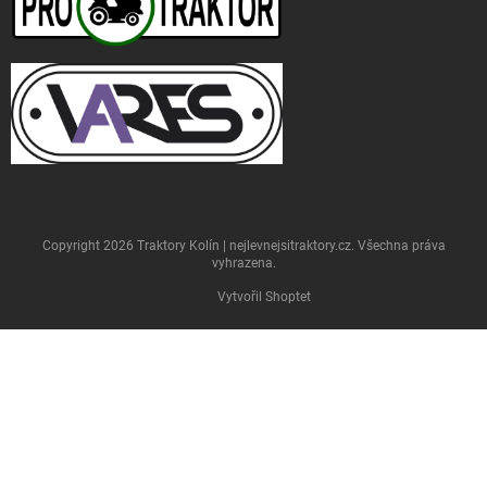
Copyright 2026
Traktory Kolín | nejlevnejsitraktory.cz
. Všechna práva
vyhrazena.
Vytvořil Shoptet