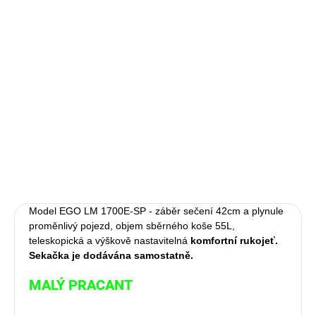
Oblíbená na menších zahradách díky svému výkonu
a kompaktní velikosti. Model LM 1700E-SP se záběrem sečení
42cm, plynule proměnlivou rychlostí pojezdu, bezuhlíkovým
výkonným motorem a 55l sběrným košem. Oproti modelu
v sadě pod označením LM1702E-SP je sekačka dodávána
samostatně. Za příplatek lze dokoupit baterii, nabíječku,
mulčovací sadu ABP1700 a sadu zadního válce pojezdu
AR1700.
DETAILNÍ INFORMACE
ZEPTAT SE
Model EGO LM 1700E-SP - záběr sečení 42cm a plynule
proměnlivý pojezd, objem sběrného koše 55L,
teleskopická a výškově nastavitelná
komfortní rukojeť.
Sekačka je dodávána samostatně.
MALÝ PRACANT